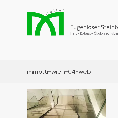
Zurück
zum
Inhalt
Fugenloser Stein
Hart – Robust – Ökologisch üb
minotti-wien-04-web