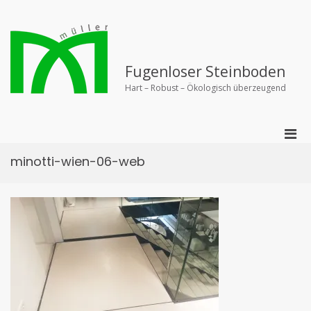
Zurück
zum
Inhalt
Fugenloser Steinboden
Hart – Robust – Ökologisch überzeugend
Pri
Men
minotti-wien-06-web
für
mobi
Ger