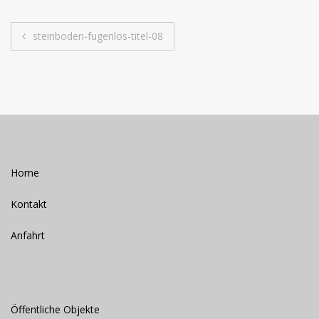
Beitrags-
steinboden-fugenlos-titel-08
Navigation
Home
Kontakt
Anfahrt
Öffentliche Objekte