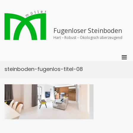
Zurück
zum
Inhalt
Fugenloser Steinboden
Hart – Robust – Ökologisch überzeugend
Pri
Men
steinboden-fugenlos-titel-08
für
mobi
Ger